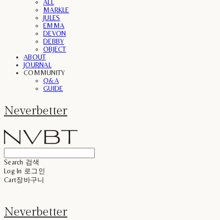
ALL
MARKLE
JULES
EMMA
DEVON
DEBBY
OBJECT
ABOUT
JOURNAL
COMMUNITY
Q&A
GUIDE
Neverbetter
Search
검색
Log In
로그인
Cart
장바구니
Neverbetter