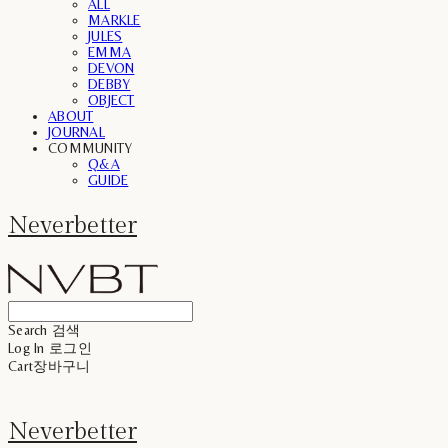
ALL
MARKLE
JULES
EMMA
DEVON
DEBBY
OBJECT
ABOUT
JOURNAL
COMMUNITY
Q&A
GUIDE
Neverbetter
Search
검색
Log In
로그인
Cart
장바구니
Neverbetter