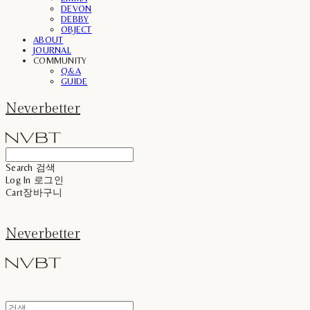
DEVON
DEBBY
OBJECT
ABOUT
JOURNAL
COMMUNITY
Q&A
GUIDE
Neverbetter
Search
검색
Log In
로그인
Cart
장바구니
Neverbetter