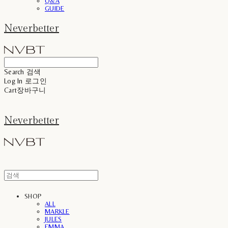
Q&A
GUIDE
Neverbetter
Search
검색
Log In
로그인
Cart
장바구니
Neverbetter
SHOP
ALL
MARKLE
JULES
EMMA