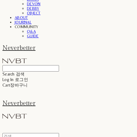
DEVON
DEBBY
OBJECT
ABOUT
JOURNAL
COMMUNITY
Q&A
GUIDE
Neverbetter
Search
검색
Log In
로그인
Cart
장바구니
Neverbetter