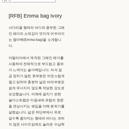
[RFB] Emma bag Ivory
사다리꼴 형태의 바디와 풍부한 그레
인 레더의 소재감이 멋지게 어우러지
는 엠마백(Emma bag)을 소개합니
다.
이탈리아에서 제작된 그레인 레더를
사용하여 전체적으로 부드럽고 품위
가 느껴지는 숄더백입니다. 자석 잠
금 장치가 달린 윗부분은 자연스럽게
열고 닫히며 충분히 넓은 바닥부분은
쉽게 무너지지 않도록 적당한 강도로
보강했습니다. 어깨에 걸치기 편한
숄더스트랩은 이음새에 유럽의 창문
을 연상시키는 쉐입을 더해 분위기를
살렸습니다. 넓은 하단부에서 위로
갈수록 좁아지는 형태의 바디는 과하
지 않은 사이즈임에도 놀라운 수납력