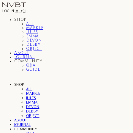
LOG IN
로그인
SHOP
ALL
MARKLE
JULES
EMMA
DEVON
DEBBY
OBJECT
ABOUT
JOURNAL
COMMUNITY
Q&A
GUIDE
SHOP
ALL
MARKLE
JULES
EMMA
DEVON
DEBBY
OBJECT
ABOUT
JOURNAL
COMMUNITY