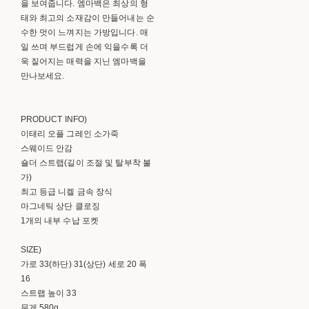
을 보여줍니다. 엠마백은 최상의 형
태와 최고의 소재감이 만들어내는 순
수한 멋이 느껴지는 가방입니다. 매
일 쓰며 부드럽게 손에 익을수록 더
욱 짙어지는 매력을 지닌 엠마백을
만나보세요.
PRODUCT INFO)
이태리 오플 그레인 소가죽
스웨이드 안감
숄더 스트랩(길이 조절 및 탈부착 불
가)
최고 등급 니켈 금속 장식
마그네틱 상단 클로징
1개의 내부 수납 포켓
SIZE)
가로 33(하단) 31(상단) 세로 20 폭
16
스트랩 높이 33
무게 580g