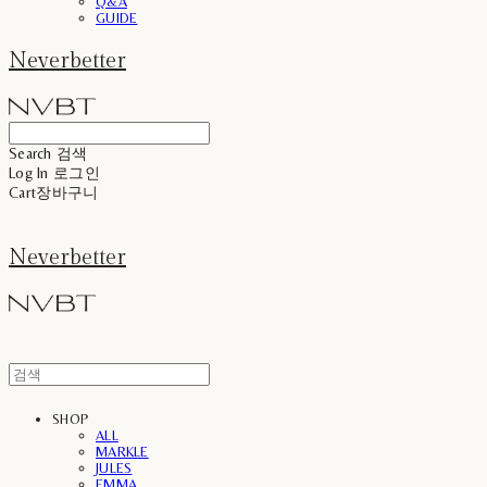
Q&A
GUIDE
Neverbetter
Search
검색
Log In
로그인
Cart
장바구니
Neverbetter
SHOP
ALL
MARKLE
JULES
EMMA