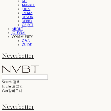
ALL
MARKLE
JULES
EMMA
DEVON
DEBBY
OBJECT
ABOUT
JOURNAL
COMMUNITY
Q&A
GUIDE
Neverbetter
Search
검색
Log In
로그인
Cart
장바구니
Neverbetter