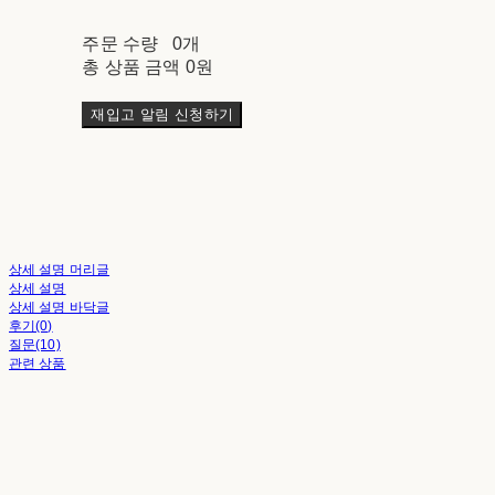
주문 수량
0개
총 상품 금액
0원
재입고 알림 신청하기
상세 설명 머리글
상세 설명
상세 설명 바닥글
후기(0)
질문(10)
관련 상품