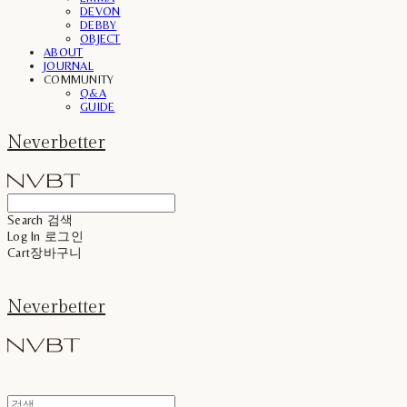
DEVON
DEBBY
OBJECT
ABOUT
JOURNAL
COMMUNITY
Q&A
GUIDE
Neverbetter
Search
검색
Log In
로그인
Cart
장바구니
Neverbetter