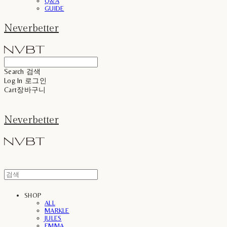
Q&A
GUIDE
Neverbetter
Search
검색
Log In
로그인
Cart
장바구니
Neverbetter
SHOP
ALL
MARKLE
JULES
EMMA