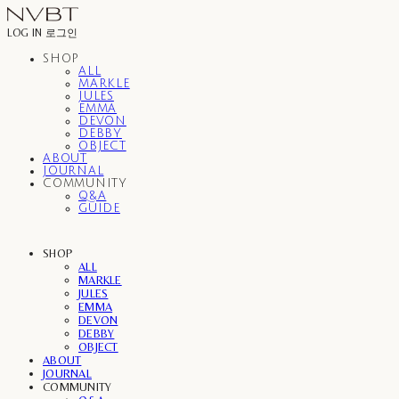
LOG IN
로그인
SHOP
ALL
MARKLE
JULES
EMMA
DEVON
DEBBY
OBJECT
ABOUT
JOURNAL
COMMUNITY
Q&A
GUIDE
SHOP
ALL
MARKLE
JULES
EMMA
DEVON
DEBBY
OBJECT
ABOUT
JOURNAL
COMMUNITY