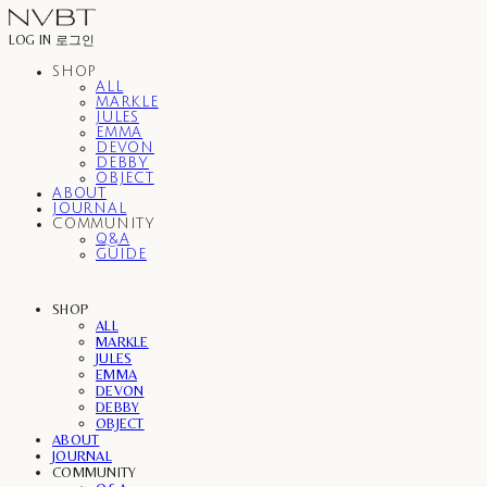
LOG IN
로그인
SHOP
ALL
MARKLE
JULES
EMMA
DEVON
DEBBY
OBJECT
ABOUT
JOURNAL
COMMUNITY
Q&A
GUIDE
SHOP
ALL
MARKLE
JULES
EMMA
DEVON
DEBBY
OBJECT
ABOUT
JOURNAL
COMMUNITY