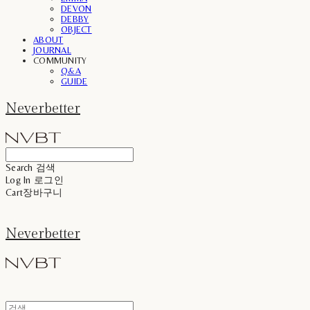
DEVON
DEBBY
OBJECT
ABOUT
JOURNAL
COMMUNITY
Q&A
GUIDE
Neverbetter
Search
검색
Log In
로그인
Cart
장바구니
Neverbetter