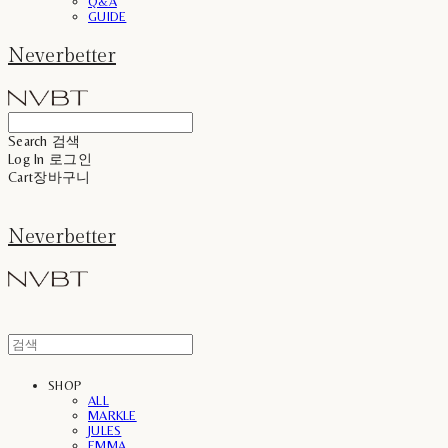
Q&A
GUIDE
Neverbetter
Search
검색
Log In
로그인
Cart
장바구니
Neverbetter
SHOP
ALL
MARKLE
JULES
EMMA